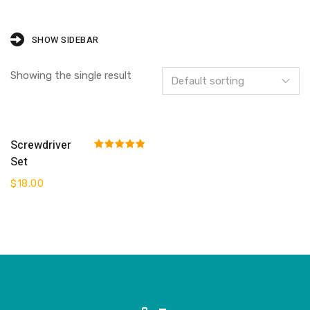
SHOW SIDEBAR
Showing the single result
Add To Cart
Screwdriver
Rated
5.00
Set
out of 5
$
18.00