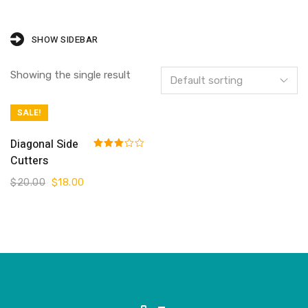
SHOW SIDEBAR
Showing the single result
SALE!
Add To Cart
Diagonal Side
Rated
Cutters
3.00
out of 5
$
20.00
$
18.00